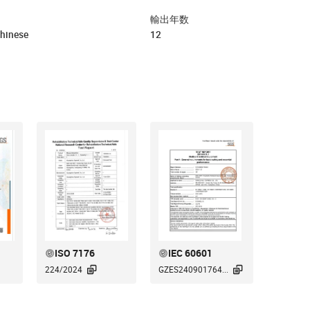
輸出年数
Chinese
12
ISO 7176
IEC 60601


224/2024
GZES240901764...