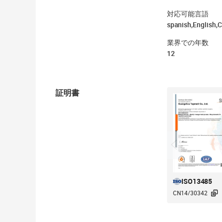
対応可能言語
spanish,English,
業界での年数
12
証明書
ISO13485

CN14/30342