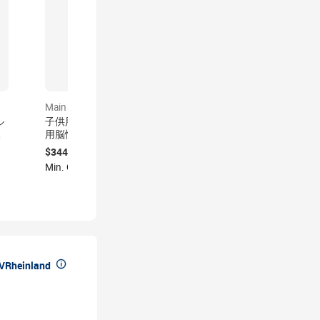
Main product
ル
子供用折りたたみ式子供
積
用脳性麻痺車椅子
可
$344.50-371
た
Min. Order: 1 ピース

üVRheinland