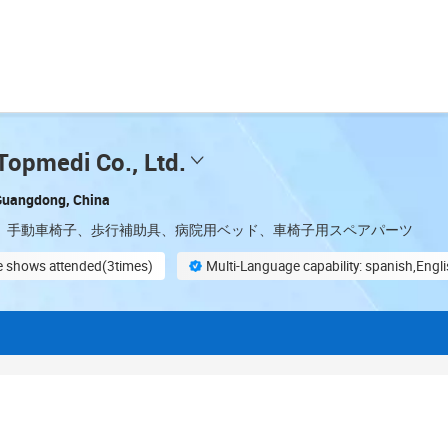
opmedi Co., Ltd.
Guangdong, China
子、手動車椅子、歩行補助具、病院用ベッド、車椅子用スペアパーツ
de shows attended(3times)
Multi-Language capability: spanish,Engl
ent procedures
Full customization