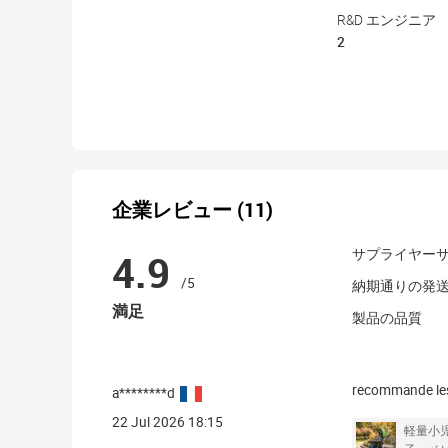
R&D エンジニア
2
企業レビュー (11)
4.9
サプライヤー
/5
納期通りの発
満足
製品の品質
recommande les
a********d
22 Jul 2026 18:15
軽量小