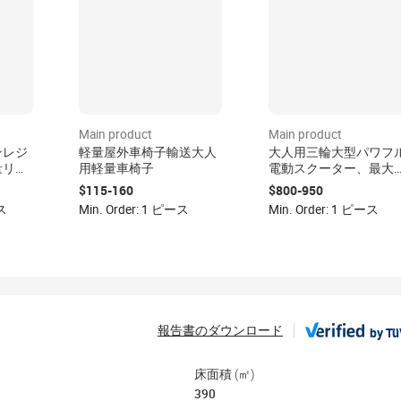
Main product
Main product
ンレジ
軽量屋外車椅子輸送大人
大人用三輪大型パワフ
量リジ
用軽量車椅子
電動スクーター、最大
載量120kg、取り外し
$115-160
$800-950
能なバッテリー、折り
ース
Min. Order: 1 ピース
Min. Order: 1 ピース
たみ式アルミボディ
報告書のダウンロード
by T
床面積 (㎡)
390