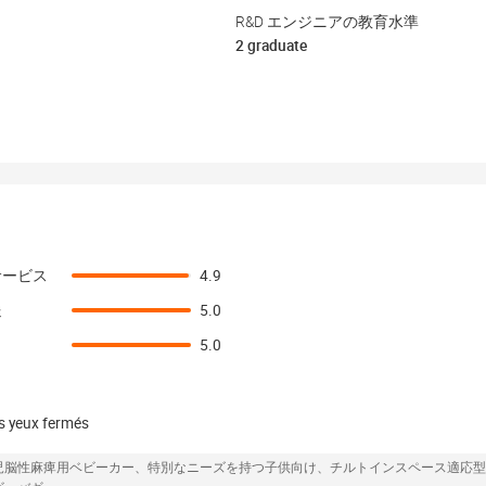
R&D エンジニアの教育水準
2 graduate
サービス
4.9
送
5.0
5.0
 yeux fermés
児脳性麻痺用ベビーカー、特別なニーズを持つ子供向け、チルトインスペース適応型