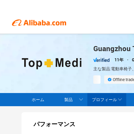
Guangzhou T
11年
主な製品:電動車椅
Offline tra
Supplier assessm
ホーム
製品
プロフィール
パフォーマンス