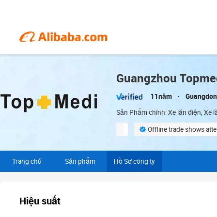
Guangzhou Topmedi
11năm
Guangdon
Sản Phẩm chính: Xe lăn điện, Xe lă
Offline trade shows at
Supplier assessment proced
Trang chủ
Sản phẩm
Hồ Sơ công ty
Hiệu suất