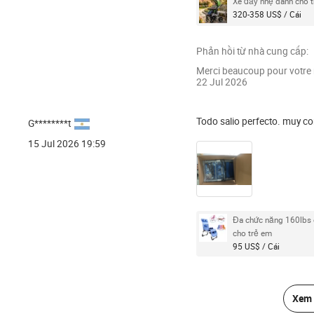
Xe đẩy nhẹ dành cho tr
320-358 US$ / Cái
Phản hồi từ nhà cung cấp:
Merci beaucoup pour votre r
22 Jul 2026
Todo salio perfecto. muy co
G********t
15 Jul 2026 19:59
Đa chức năng 160lbs c
cho trẻ em
95 US$ / Cái
Xem 