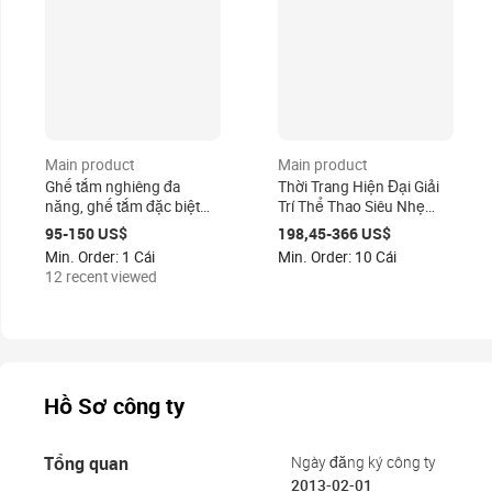
Main product
Main product
Ghế tắm nghiêng đa
Thời Trang Hiện Đại Giải
năng, ghế tắm đặc biệt
Trí Thể Thao Siêu Nhẹ
dành cho trẻ em cần
Cứng Xe Lăn
95-150 US$
198,45-366 US$
chăm sóc đặc biệt
Min. Order: 1 Cái
Min. Order: 10 Cái
12 recent viewed
Hồ Sơ công ty
Tổng quan
Ngày đăng ký công ty
2013-02-01